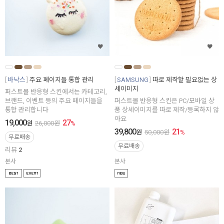
바낙스
주요 페이지들 통합 관리
SAMSUNG
따로 제작할 필요없는 상
세이미지
퍼스트몰 반응형 스킨에서는 카테고리,
브랜드, 이벤트 등의 주요 페이지들을
퍼스트몰 반응형 스킨은 PC/모바일 상
통합 관리합니다
품 상세이미지를 따로 제작/등록하지 않
아요
19,000
27
원
26,000
원
%
39,800
21
원
50,000
원
%
무료배송
무료배송
리뷰
2
본사
본사