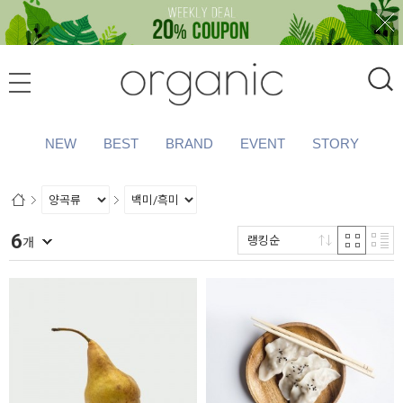
NEW
BEST
BRAND
EVENT
STORY
6
랭킹순
개