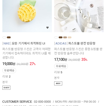
NIKE
모든 기기에서 최적화된 UI
ADIDAS
퍼스트몰 완전 반응형
퍼스트몰 반응형 스킨은 고객이 어떠한
퍼스트몰 반응형 스킨은 종합쇼핑몰 완
기기에서 접속하더라도 최적의 UI를 제
전 반응형 솔루션입니다
공합니다.
17,100
35
원
26,000
원
%
19,000
27
원
26,000
원
%
무료배송
무료배송
리뷰
5
리뷰
2
본사
본사
CUSTOMER SERVICE
:
02-000-0000
MON-FRI AM 09:00 ~ PM 06:00