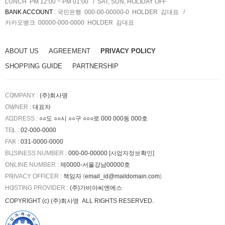
LUNCH PM 12:00 ~ PM 01:00
SAT, SUN, HOLIDAY OFF
BANK ACCOUNT
:
국민은행 000-00-00000-0
HOLDER
김대표
카카오뱅크 00000-000-0000
HOLDER
김대표
ABOUT US
AGREEMENT
PRIVACY POLICY
SHOPPING GUIDE
PARTNERSHIP
COMPANY :
(주)회사명
OWNER :
대표자
ADDRESS :
○○도 ○○시 ○○구 ○○○로 000 000동 000호
TEL :
02-000-0000
FAX :
031-0000-0000
BUSINESS NUMBER :
000-00-00000
[사업자정보확인]
ONLINE NUMBER :
제0000-서울강남00000호
PRIVACY OFFICER :
책임자
(
email_id@maildomain.com
)
HOSTING PROVIDER
:
(주)가비아씨엔에스
COPYRIGHT (c)
(주)회사명
ALL RIGHTS RESERVED.