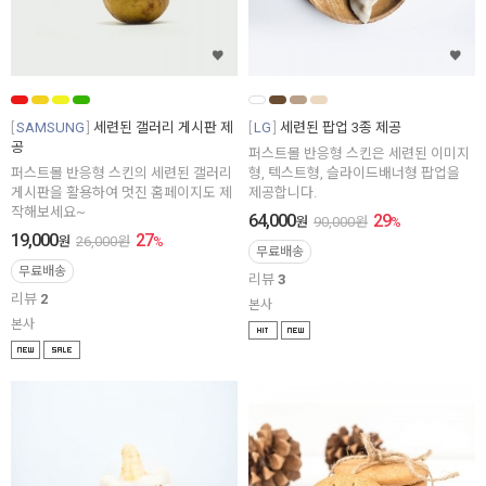
SAMSUNG
세련된 갤러리 게시판 제
LG
세련된 팝업 3종 제공
공
퍼스트몰 반응형 스킨은 세련된 이미지
퍼스트몰 반응형 스킨의 세련된 갤러리
형, 텍스트형, 슬라이드배너형 팝업을
게시판을 활용하여 멋진 홈페이지도 제
제공합니다.
작해보세요~
64,000
29
원
90,000
원
%
19,000
27
원
26,000
원
%
무료배송
무료배송
리뷰
3
리뷰
2
본사
본사