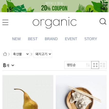
NEW
BEST
BRAND
EVENT
STORY
8
랭킹순
개