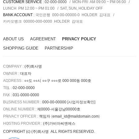
CUSTOMER SERVICE
:
02-000-0000
MON-FRI AM 09:00 ~ PM 06:00
LUNCH PM 12:00 ~ PM 01:00
SAT, SUN, HOLIDAY OFF
BANK ACCOUNT
:
국민은행 000-00-00000-0
HOLDER
김대표
카카오뱅크 00000-000-0000
HOLDER
김대표
ABOUT US
AGREEMENT
PRIVACY POLICY
SHOPPING GUIDE
PARTNERSHIP
COMPANY :
(주)회사명
OWNER :
대표자
ADDRESS :
○○도 ○○시 ○○구 ○○○로 000 000동 000호
TEL :
02-000-0000
FAX :
031-0000-0000
BUSINESS NUMBER :
000-00-00000
[사업자정보확인]
ONLINE NUMBER :
제0000-서울강남00000호
PRIVACY OFFICER :
책임자
(
email_id@maildomain.com
)
HOSTING PROVIDER
:
(주)가비아씨엔에스
COPYRIGHT (c)
(주)회사명
ALL RIGHTS RESERVED.