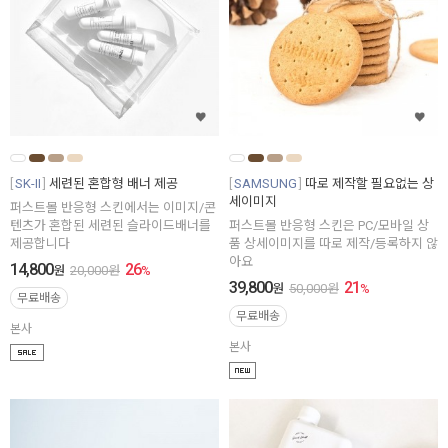
SK-II
세련된 혼합형 배너 제공
SAMSUNG
따로 제작할 필요없는 상
세이미지
퍼스트몰 반응형 스킨에서는 이미지/콘
텐츠가 혼합된 세련된 슬라이드배너를
퍼스트몰 반응형 스킨은 PC/모바일 상
제공합니다
품 상세이미지를 따로 제작/등록하지 않
아요
14,800
26
원
20,000
원
%
39,800
21
원
50,000
원
%
무료배송
무료배송
본사
본사