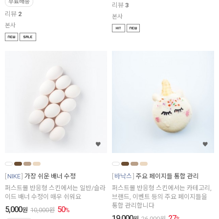
무료배송
리뷰
3
리뷰
2
본사
본사
NIKE
가장 쉬운 배너 수정
바낙스
주요 페이지들 통합 관리
퍼스트몰 반응형 스킨에서는 일반/슬라
퍼스트몰 반응형 스킨에서는 카테고리,
이드 배너 수정이 매우 쉬워요
브랜드, 이벤트 등의 주요 페이지들을
통합 관리합니다
5,000
50
원
10,000
원
%
19,000
27
원
26,000
원
%