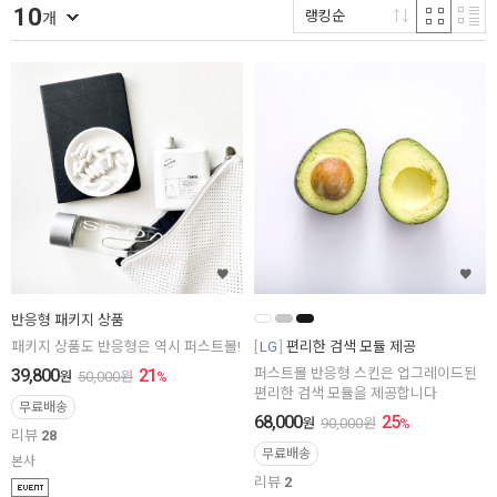
10
랭킹순
개
반응형 패키지 상품
패키지 상품도 반응형은 역시 퍼스트몰!
LG
편리한 검색 모듈 제공
39,800
21
퍼스트몰 반응형 스킨은 업그레이드된
원
50,000
원
%
편리한 검색 모듈을 제공합니다
무료배송
68,000
25
원
90,000
원
%
리뷰
28
무료배송
본사
리뷰
2