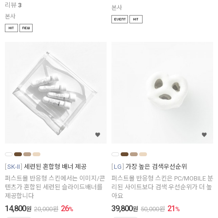
리뷰
3
본사
본사
SK-II
세련된 혼합형 배너 제공
LG
가장 높은 검색우선순위
퍼스트몰 반응형 스킨에서는 이미지/콘
퍼스트몰 반응형 스킨은 PC/MOBILE 분
텐츠가 혼합된 세련된 슬라이드배너를
리된 사이트보다 검색 우선순위가 더 높
제공합니다
아요
14,800
26
39,800
21
원
20,000
원
%
원
50,000
원
%