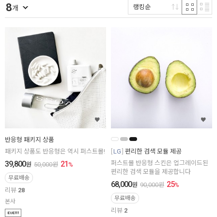
8
랭킹순
개
반응형 패키지 상품
패키지 상품도 반응형은 역시 퍼스트몰!
LG
편리한 검색 모듈 제공
39,800
21
퍼스트몰 반응형 스킨은 업그레이드된
원
50,000
원
%
편리한 검색 모듈을 제공합니다
무료배송
68,000
25
원
90,000
원
%
리뷰
28
무료배송
본사
리뷰
2