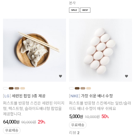
본사
LG
세련된 팝업 3종 제공
NIKE
가장 쉬운 배너 수정
퍼스트몰 반응형 스킨은 세련된 이미지
퍼스트몰 반응형 스킨에서는 일반/슬라
형, 텍스트형, 슬라이드배너형 팝업을
이드 배너 수정이 매우 쉬워요
제공합니다.
5,000
50
원
10,000
원
%
64,000
29
원
90,000
원
%
무료배송
무료배송
리뷰
2