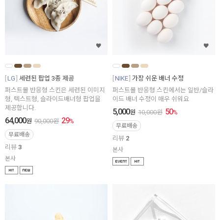
LG
세련된 팝업 3종 제공
NIKE
가장 쉬운 배너 수정
퍼스트몰 반응형 스킨은 세련된 이미지
퍼스트몰 반응형 스킨에서는 일반/슬라
형, 텍스트형, 슬라이드배너형 팝업을
이드 배너 수정이 매우 쉬워요
제공합니다.
5,000
50
원
10,000
원
%
64,000
29
원
90,000
원
%
무료배송
무료배송
리뷰
2
리뷰
3
본사
본사