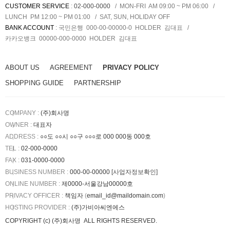
CUSTOMER SERVICE
:
02-000-0000
MON-FRI AM 09:00 ~ PM 06:00
LUNCH PM 12:00 ~ PM 01:00
SAT, SUN, HOLIDAY OFF
BANK ACCOUNT
:
국민은행 000-00-00000-0
HOLDER
김대표
카카오뱅크 00000-000-0000
HOLDER
김대표
ABOUT US
AGREEMENT
PRIVACY POLICY
SHOPPING GUIDE
PARTNERSHIP
COMPANY :
(주)회사명
OWNER :
대표자
ADDRESS :
○○도 ○○시 ○○구 ○○○로 000 000동 000호
TEL :
02-000-0000
FAX :
031-0000-0000
BUSINESS NUMBER :
000-00-00000
[사업자정보확인]
ONLINE NUMBER :
제0000-서울강남00000호
PRIVACY OFFICER :
책임자
(
email_id@maildomain.com
)
HOSTING PROVIDER
:
(주)가비아씨엔에스
COPYRIGHT (c)
(주)회사명
ALL RIGHTS RESERVED.