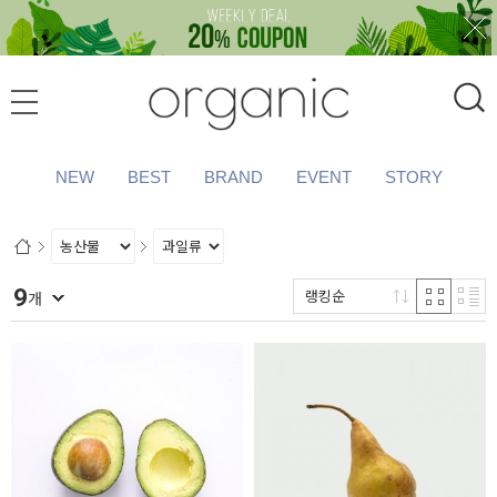
NEW
BEST
BRAND
EVENT
STORY
9
랭킹순
개